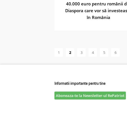
40.000 euro pentru românii d
Diaspora care vor să investea
în România​
1
2
3
4
5
6
Informatii importante pentru tine
Aboneaza-te la Newsletter-ul RePatriot