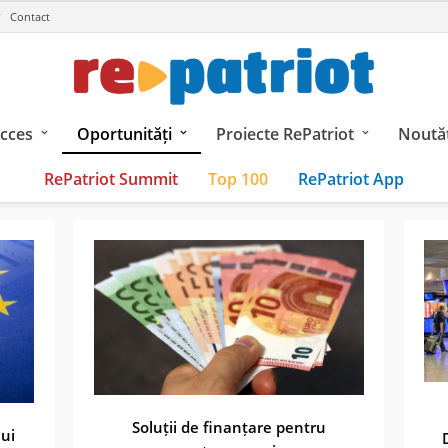
Contact
ucces
Oportunități
Proiecte RePatriot
Noutăț
RePatriot Summit
Top 100
RePatriot App
Soluții de finanțare pentru
lui