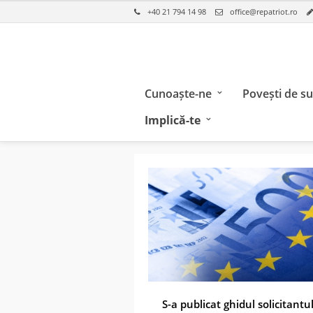
+40 21 794 14 98
office@repatriot.ro
Cunoaște-ne
Povești de s
Implică-te
S-a publicat ghidul solicitantu