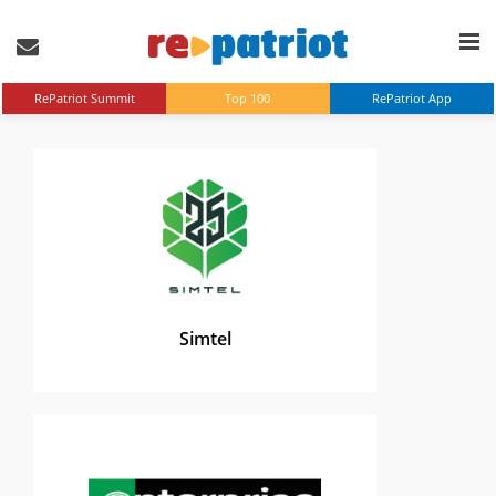
RePatriot Summit
Top 100
RePatriot App
Simtel