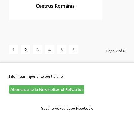
Ceetrus România
1
2
3
4
5
6
Page 2 of 6
Informatii importante pentru tine
Aboneaza-te la Newsletter-ul RePatriot
Sustine RePatriot pe Facebook: