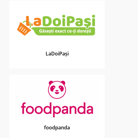
LaDoiPași
foodpanda