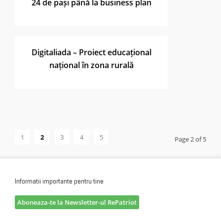
24 de pași până la business plan
Digitaliada – Proiect educațional
național în zona rurală
1
2
3
4
5
Page 2 of 5
Informatii importante pentru tine
Aboneaza-te la Newsletter-ul RePatriot