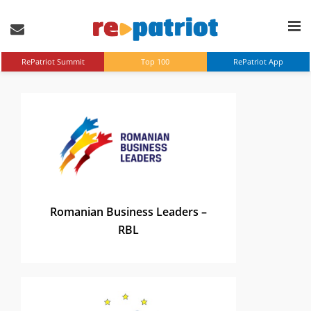
RePatriot Summit
Top 100
RePatriot App
Romanian Business Leaders –
RBL