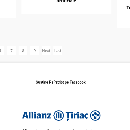
artificiale
T
6
7
8
9
Next
Last
›
»
Sustine RePatriot pe Facebook: