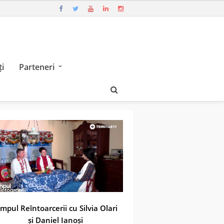
i
Parteneri
impul Reîntoarcerii cu Silvia Olari
și Daniel Ianoși