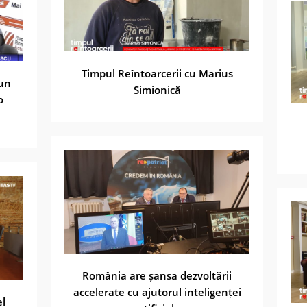
Timpul Reîntoarcerii cu Marius
-un
Simionică
o
România are șansa dezvoltării
accelerate cu ajutorul inteligenței
el