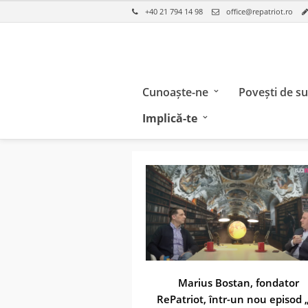
+40 21 794 14 98
office@repatriot.ro
Cunoaște-ne
Povești de s
Implică-te
Marius Bostan, fondator
RePatriot, într-un nou episod „