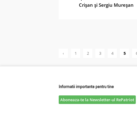
Crişan şi Sergiu Mureşan
‹
1
2
3
4
5
Previ
ous
Informatii importante pentru tine
Aboneaza-te la Newsletter-ul RePatriot