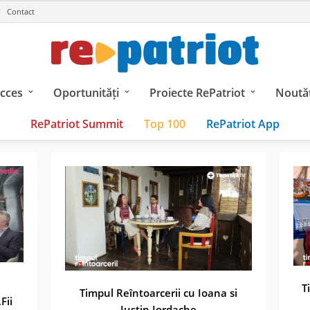
Contact
ucces
Oportunități
Proiecte RePatriot
Noutăț
RePatriot Summit
Top 100
RePatriot App
T
Timpul Reîntoarcerii cu Ioana si
Fii
Iustin Iordache