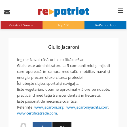
RePatriot Summit
Top 100
RePatriot App
Giulio Jacaroni
Inginer Naval, căsătorit cu o fiică de 6 ani
Giulio este administratorul a 5 companii mici și mijlocii
care operează în ramura medicală, imobiliar, naval și
energie, precum și exercitarea profesiei.
Își iubește slujba, sportul și navigația.
Este vegetarian, doarme aproximativ 5 ore pe noapte,
practicând meditația transcendentală în fiecare zi.
Este pasionat de mecanica cuantică.
Referințe
www.jacaroni.org
;
www.jacaroniyachts.com
;
www.certificatrade.com
.
0