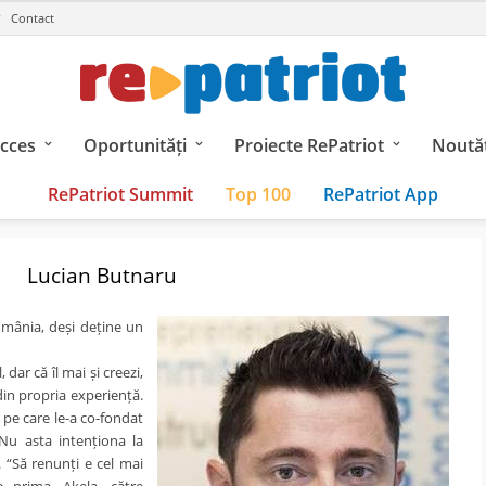
Contact
ucces
Oportunități
Proiecte RePatriot
Noutăț
RePatriot Summit
Top 100
RePatriot App
Lucian Butnaru
omânia, deși deține un
 dar că îl mai și creezi,
 din propria experiență.
pe care le-a co-fondat
Nu asta intenționa la
t. “Să renunți e cel mai
 prima, Akela, către