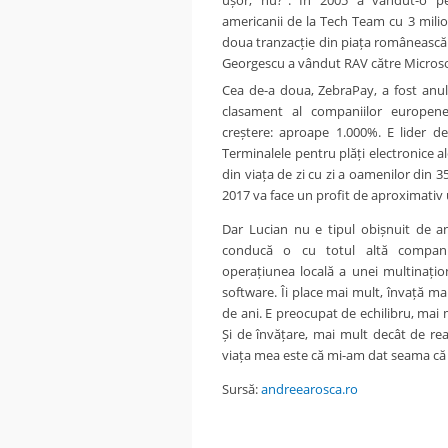
americanii de la Tech Team cu 3 milio
doua tranzacție din piața românească
Georgescu a vândut RAV către Microso
Cea de-a doua, ZebraPay, a fost anul 
clasament al companiilor europen
creștere: aproape 1.000%. E lider de 
Terminalele pentru plăți electronice 
din viața de zi cu zi a oamenilor din 3
2017 va face un profit de aproximativ 
Dar Lucian nu e tipul obișnuit de a
conducă o cu totul altă compan
operațiunea locală a unei multinațio
software. Îi place mai mult, învață mai
de ani. E preocupat de echilibru, mai 
Și de învățare, mai mult decât de real
viața mea este că mi-am dat seama că 
Sursă:
andreearosca.ro