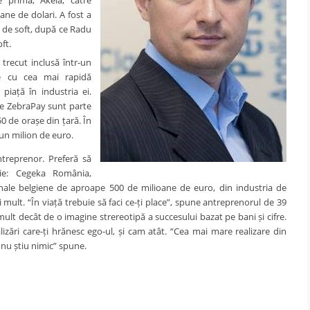
ane de dolari. A fost a
 de soft, după ce Radu
ft.
trecut inclusă într-un
e cu cea mai rapidă
piață în industria ei.
ale ZebraPay sunt parte
50 de orașe din țară. În
un milion de euro.
ntreprenor. Preferă să
ie: Cegeka România,
nale belgiene de aproape 500 de milioane de euro, din industria de
 mult. “În viață trebuie să faci ce-ți place”, spune antreprenorul de 39
mult decât de o imagine strereotipă a succesului bazat pe bani și cifre.
izări care-ți hrănesc ego-ul, și cam atât. “Cea mai mare realizare din
nu știu nimic” spune.