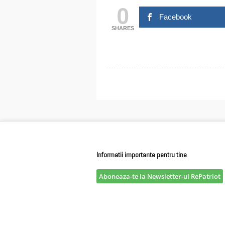
0
Facebook
SHARES
Informatii importante pentru tine
Aboneaza-te la Newsletter-ul RePatriot