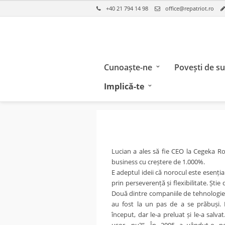
+40 21 794 14 98
office@repatriot.ro
Cunoaște-ne
Povești de s
Implică-te
Lucian a ales să fie CEO la Cegeka R
business cu creștere de 1.000%.
E adeptul ideii că norocul este esențial,
prin perseverență și flexibilitate. Știe
Două dintre companiile de tehnologie 
au fost la un pas de a se prăbuși. 
început, dar le-a preluat și le-a salva
ușor, nu?”. În 2005 a vândut-o pe