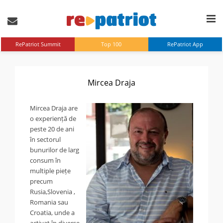
RePatriot Summit
Top 100
RePatriot App
Mircea Draja
Mircea Draja are
o experiență de
peste 20 de ani
în sectorul
bunurilor de larg
consum în
multiple piețe
precum
Rusia,Slovenia ,
Romania sau
Croatia, unde a
activat în diverse