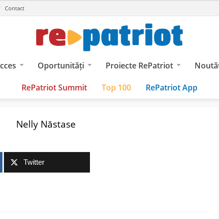
Contact
ucces
Oportunități
Proiecte RePatriot
Noutăț
RePatriot Summit
Top 100
RePatriot App
Nelly Năstase
Twitter