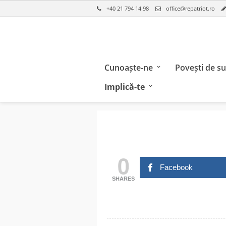
+40 21 794 14 98
office@repatriot.ro
Cunoaște-ne
Povești de s
Implică-te
0
Facebook
SHARES