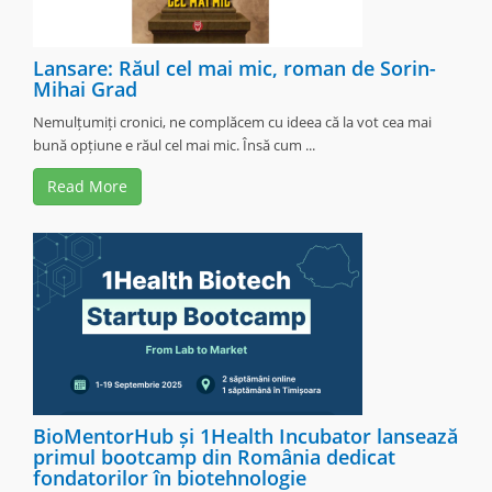
Lansare: Răul cel mai mic, roman de Sorin-
Mihai Grad
Nemulțumiți cronici, ne complăcem cu ideea că la vot cea mai
bună opțiune e răul cel mai mic. Însă cum ...
Read More
BioMentorHub și 1Health Incubator lansează
primul bootcamp din România dedicat
fondatorilor în biotehnologie