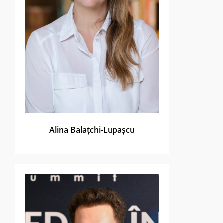
Alina Balațchi-Lupașcu