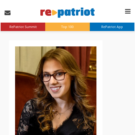
RePatriot Summit
Top 100
RePatriot App