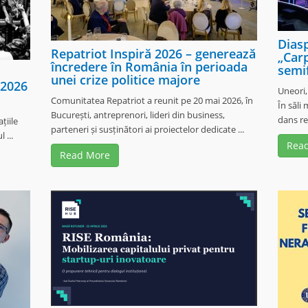
Dias
Repatriot Inspiră 2026 – generează
„Carp
încredere în România în perioada
semi
unei crize politice majore
 2026
Uneori,
Comunitatea Repatriot a reunit pe 20 mai 2026, în
În săli
București, antreprenori, lideri din business,
dans re
țiile
parteneri și susținători ai proiectelor dedicate ...
 ...
Rea
Read More