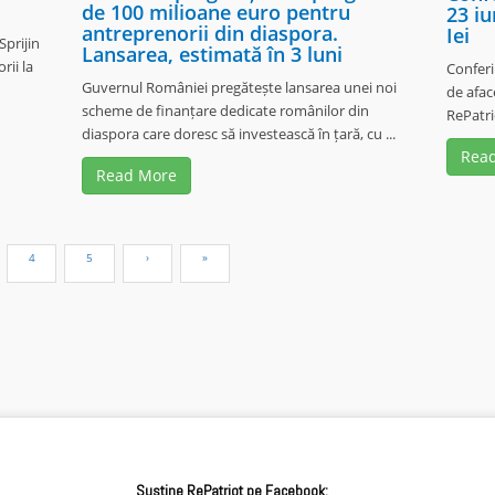
de 100 milioane euro pentru
23 iu
antreprenorii din diaspora.
Iei
Sprijin
Lansarea, estimată în 3 luni
rii la
Conferi
Guvernul României pregătește lansarea unei noi
de afac
scheme de finanțare dedicate românilor din
RePatrio
diaspora care doresc să investească în țară, cu ...
Rea
Read More
Sustine RePatriot pe Facebook: