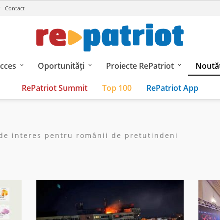
Contact
ucces
Oportunități
Proiecte RePatriot
Noutăț
RePatriot Summit
Top 100
RePatriot App
i de interes pentru românii de pretutindeni