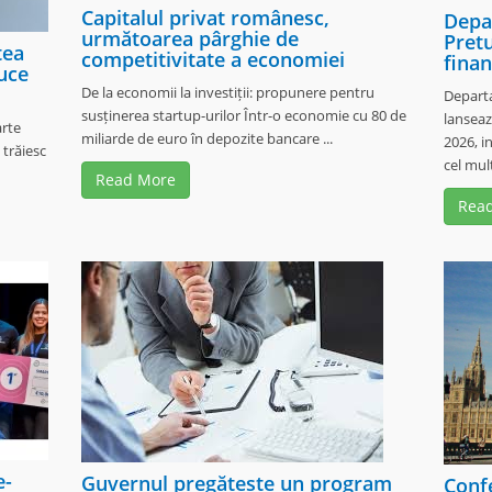
Capitalul privat românesc,
Depa
următoarea pârghie de
Pret
tea
competitivitate a economiei
fina
uce
De la economii la investiții: propunere pentru
Depart
susținerea startup-urilor Într-o economie cu 80 de
lanseaz
arte
miliarde de euro în depozite bancare ...
2026, i
 trăiesc
cel mult
Read More
Rea
e-
Guvernul pregătește un program
Confe