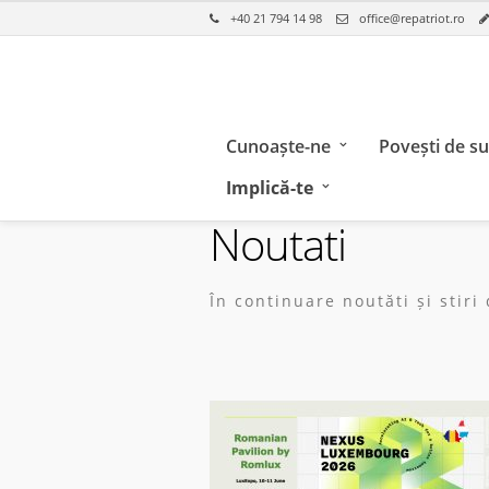
+40 21 794 14 98
office@repatriot.ro
Cunoaște-ne
Povești de s
Implică-te
Noutati
În continuare noutăti și stir