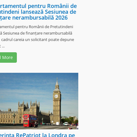
rtamentul pentru Românii de
utindeni lansează Sesiunea de
nțare nerambursabilă 2026
amentul pentru Românii de Pretutindeni
ă Sesiunea de finanțare nerambursabilă
n cadrul careia un solicitant poate depune
 ...
d More
rința RePatriot la Londra pe