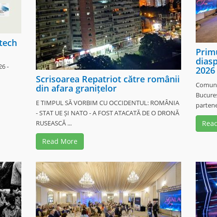
tech
Prim
diasp
6 -
2026
Scrisoarea Repatriot către românii
Comunit
din afara granițelor
Bucureș
E TIMPUL SĂ VORBIM CU OCCIDENTUL: ROMÂNIA
partener
- STAT UE ȘI NATO - A FOST ATACATĂ DE O DRONĂ
RUSEASCĂ ...
Rea
Read More