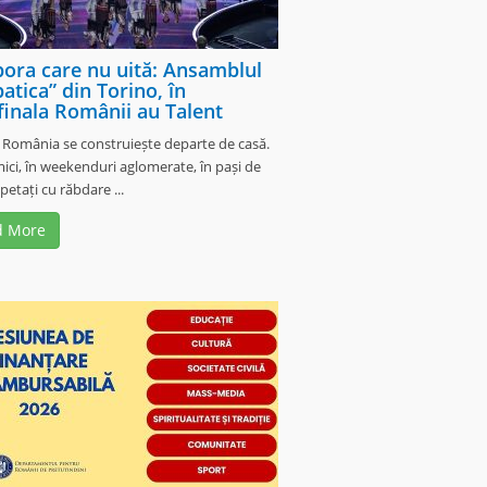
pora care nu uită: Ansamblul
atica” din Torino, în
finala Românii au Talent
 România se construiește departe de casă.
 mici, în weekenduri aglomerate, în pași de
petați cu răbdare ...
d More