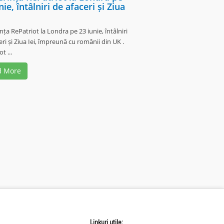
nie, întâlniri de afaceri și Ziua
nța RePatriot la Londra pe 23 iunie, întâlniri
eri și Ziua Iei, împreună cu românii din UK .
t ...
d More
Linkuri utile: