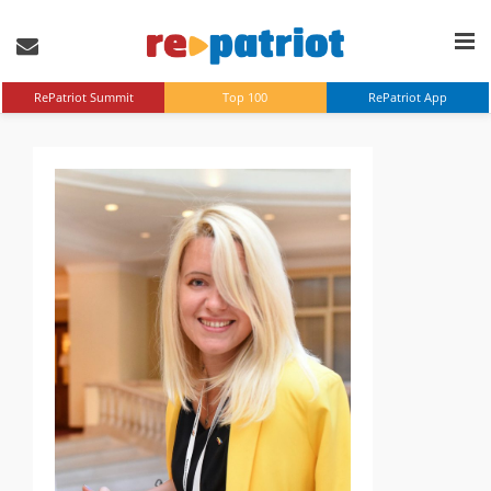
RePatriot Summit
Top 100
RePatriot App