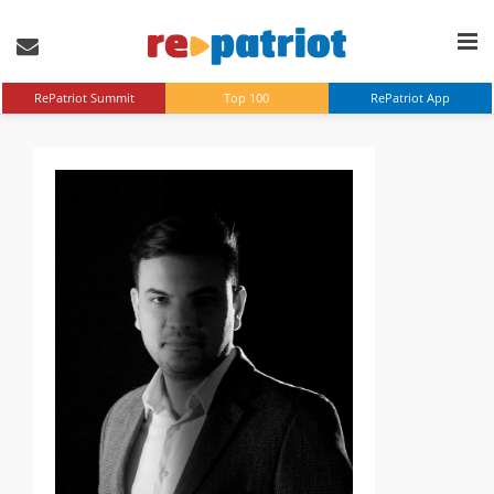
RePatriot Summit
Top 100
RePatriot App