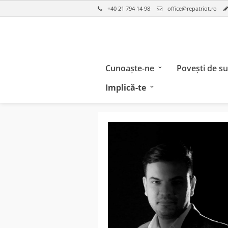
+40 21 794 14 98
office@repatriot.ro
Cunoaște-ne
Povești de s
Implică-te