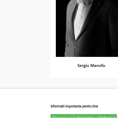
Sergiu Manofu
Informatii importante pentru tine
Aboneaza-te la Newsletter-ul RePatriot