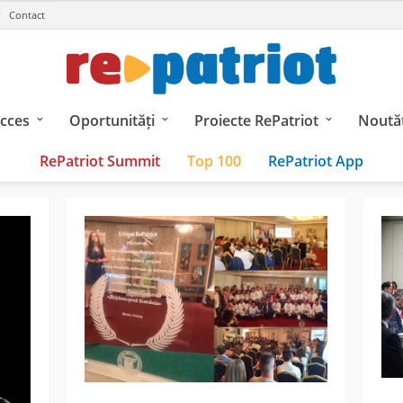
Contact
ucces
Oportunități
Proiecte RePatriot
Noutăț
RePatriot Summit
Top 100
RePatriot App