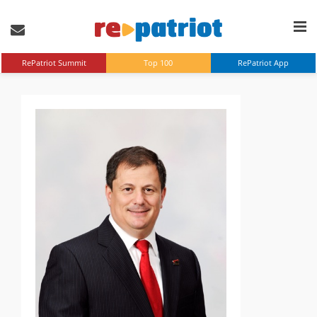
RePatriot Summit
Top 100
RePatriot App